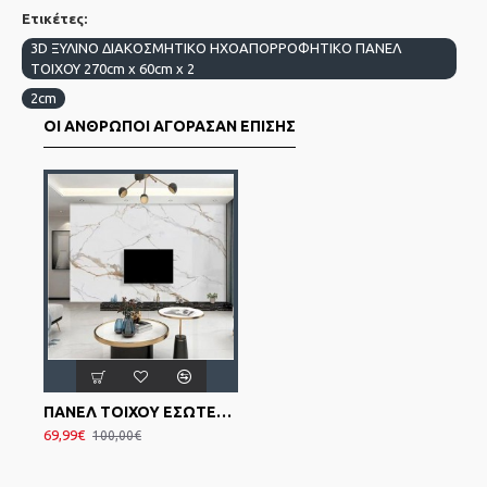
Ετικέτες:
3D ΞΥΛΙΝΟ ΔΙΑΚΟΣΜΗΤΙΚΟ ΗΧΟΑΠΟΡΡΟΦΗΤΙΚΟ ΠΑΝΕΛ
ΤΟΙΧΟΥ 270cm x 60cm x 2
2cm
ΟΙ ΆΝΘΡΩΠΟΙ ΑΓΌΡΑΣΑΝ ΕΠΊΣΗΣ
ΠΑΝΕΛ ΤΟΙΧΟΥ ΕΣΩΤΕΡΙΚΟΥ ΧΩΡΟΥ CALACATTA 104 PVC 0,28x122x280cm
69,99€
100,00€