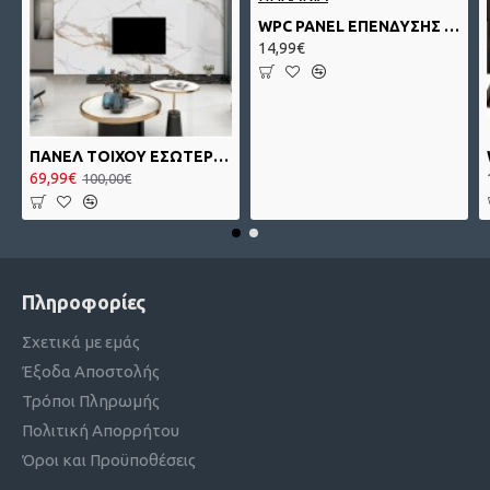
WPC PANEL ΕΠΕΝΔΥΣΗΣ ΤΟΙΧΟΥ 3D ΠΗΧΑΚΙΑ
14,99€
ΠΑΝΕΛ ΤΟΙΧΟΥ ΕΣΩΤΕΡΙΚΟΥ ΧΩΡΟΥ CALACATTA 104 PVC 0,28x122x280cm
69,99€
100,00€
Πληροφορίες
Σχετικά με εμάς
Έξοδα Αποστολής
Τρόποι Πληρωμής
Πολιτική Απορρήτου
Όροι και Προϋποθέσεις